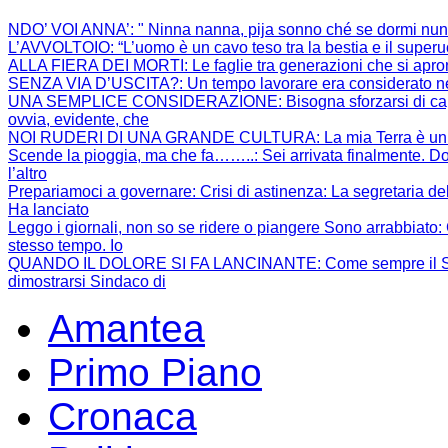
NDO’ VOI ANNA’
: " Ninna nanna, pija sonno ché se dormi nun
L’AVVOLTOIO
: “L’uomo è un cavo teso tra la bestia e il super
ALLA FIERA DEI MORTI
: Le faglie tra generazioni che si apr
SENZA VIA D’USCITA?
: Un tempo lavorare era considerato ne
UNA SEMPLICE CONSIDERAZIONE
: Bisogna sforzarsi di 
ovvia, evidente, che
NOI RUDERI DI UNA GRANDE CULTURA
: La mia Terra è un
Scende la pioggia, ma che fa……..
: Sei arrivata finalmente. Do
l’altro
Prepariamoci a governare: Crisi di astinenza
: La segretaria de
Ha lanciato
Leggo i giornali, non so se ridere o piangere Sono arrabbiato
:
stesso tempo. Io
QUANDO IL DOLORE SI FA LANCINANTE
: Come sempre il S
dimostrarsi Sindaco di
Amantea
Primo Piano
Cronaca