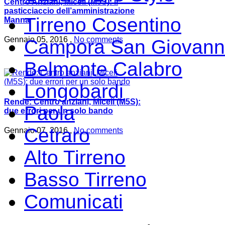
Centro Anziani, Miceli (M5S): il
pasticciaccio dell’amministrazione
Tirreno Cosentino
Manna
Gennaio 05, 2016 ,
No comments
Campora San Giovann
Belmonte Calabro
Longobardi
Rende: Centro anziani, Miceli (M5S):
Paola
due errori per un solo bando
Cetraro
Gennaio 07, 2016 ,
No comments
Alto Tirreno
Basso Tirreno
Comunicati