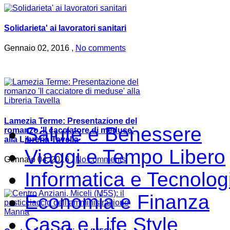
Solidarieta' ai lavoratori sanitari
Gennaio 02, 2016 ,
No comments
Lamezia Terme: Presentazione del
Salute e Benessere
romanzo 'Il cacciatore di meduse'
alla Libreria Tavella
Viaggi e Tempo Libero
Gennaio 04, 2016 ,
No comments
Informatica e Tecnolog
Economia e Finanza
Casa e Life Style