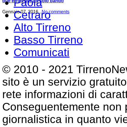
Paola
due errori per un solo bando
Cetraro
Gennaio 07, 2016 ,
No comments
Alto Tirreno
Basso Tirreno
Comunicati
© 2010 - 2021 TirrenoNew
sito è un servizio gratuit
rete informazioni di cara
Conseguentemente non p
giornalistica in quanto 