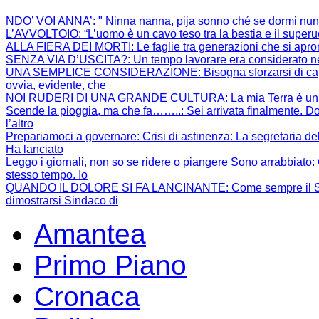
NDO’ VOI ANNA’
: " Ninna nanna, pija sonno ché se dormi nun
L’AVVOLTOIO
: “L’uomo è un cavo teso tra la bestia e il super
ALLA FIERA DEI MORTI
: Le faglie tra generazioni che si apr
SENZA VIA D’USCITA?
: Un tempo lavorare era considerato ne
UNA SEMPLICE CONSIDERAZIONE
: Bisogna sforzarsi di 
ovvia, evidente, che
NOI RUDERI DI UNA GRANDE CULTURA
: La mia Terra è un
Scende la pioggia, ma che fa……..
: Sei arrivata finalmente. Do
l’altro
Prepariamoci a governare: Crisi di astinenza
: La segretaria de
Ha lanciato
Leggo i giornali, non so se ridere o piangere Sono arrabbiato
:
stesso tempo. Io
QUANDO IL DOLORE SI FA LANCINANTE
: Come sempre il S
dimostrarsi Sindaco di
Amantea
Primo Piano
Cronaca