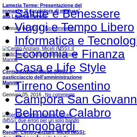
Lamezia Terme: Presentazione del
Salute e Benessere
romanzo 'Il cacciatore di meduse'
alla Libreria Tavella
Viaggi e Tempo Libero
Gennaio 04, 2016 ,
No comments
Informatica e Tecnolog
Economia e Finanza
Casa e Life Style
Centro Anziani, Miceli (M5S): il
pasticciaccio dell’amministrazione
Tirreno Cosentino
Manna
Gennaio 05, 2016 ,
No comments
Campora San Giovann
Belmonte Calabro
Longobardi
Rende: Centro anziani, Miceli (M5S):