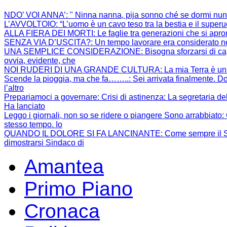
NDO’ VOI ANNA’
: " Ninna nanna, pija sonno ché se dormi nun
L’AVVOLTOIO
: “L’uomo è un cavo teso tra la bestia e il super
ALLA FIERA DEI MORTI
: Le faglie tra generazioni che si apr
SENZA VIA D’USCITA?
: Un tempo lavorare era considerato ne
UNA SEMPLICE CONSIDERAZIONE
: Bisogna sforzarsi di 
ovvia, evidente, che
NOI RUDERI DI UNA GRANDE CULTURA
: La mia Terra è un
Scende la pioggia, ma che fa……..
: Sei arrivata finalmente. Do
l’altro
Prepariamoci a governare: Crisi di astinenza
: La segretaria de
Ha lanciato
Leggo i giornali, non so se ridere o piangere Sono arrabbiato
:
stesso tempo. Io
QUANDO IL DOLORE SI FA LANCINANTE
: Come sempre il S
dimostrarsi Sindaco di
Amantea
Primo Piano
Cronaca