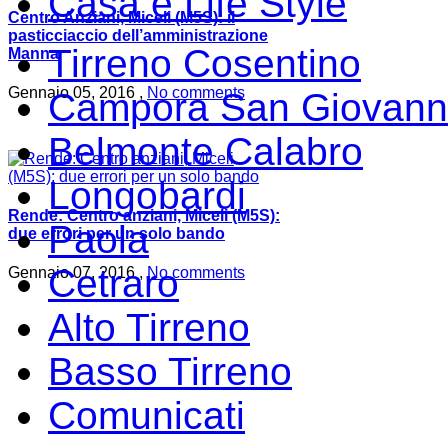
Casa e Life Style
Centro Anziani, Miceli (M5S): il
pasticciaccio dell’amministrazione
Tirreno Cosentino
Manna
Gennaio 05, 2016 ,
No comments
Campora San Giovann
Belmonte Calabro
Longobardi
Rende: Centro anziani, Miceli (M5S):
Paola
due errori per un solo bando
Cetraro
Gennaio 07, 2016 ,
No comments
Alto Tirreno
Basso Tirreno
Comunicati