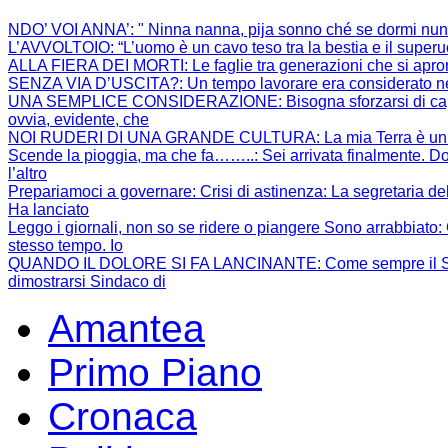
NDO’ VOI ANNA’
: " Ninna nanna, pija sonno ché se dormi nun
L’AVVOLTOIO
: “L’uomo è un cavo teso tra la bestia e il super
ALLA FIERA DEI MORTI
: Le faglie tra generazioni che si apr
SENZA VIA D’USCITA?
: Un tempo lavorare era considerato ne
UNA SEMPLICE CONSIDERAZIONE
: Bisogna sforzarsi di 
ovvia, evidente, che
NOI RUDERI DI UNA GRANDE CULTURA
: La mia Terra è un
Scende la pioggia, ma che fa……..
: Sei arrivata finalmente. Do
l’altro
Prepariamoci a governare: Crisi di astinenza
: La segretaria de
Ha lanciato
Leggo i giornali, non so se ridere o piangere Sono arrabbiato
:
stesso tempo. Io
QUANDO IL DOLORE SI FA LANCINANTE
: Come sempre il S
dimostrarsi Sindaco di
Amantea
Primo Piano
Cronaca