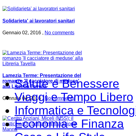
Solidarieta' ai lavoratori sanitari
Gennaio 02, 2016 ,
No comments
Lamezia Terme: Presentazione del
Salute e Benessere
romanzo 'Il cacciatore di meduse'
alla Libreria Tavella
Viaggi e Tempo Libero
Gennaio 04, 2016 ,
No comments
Informatica e Tecnolog
Economia e Finanza