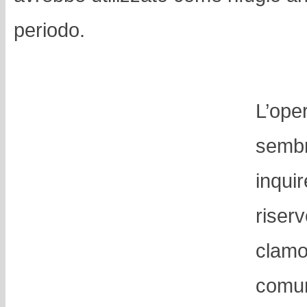
periodo.
L’ope
sembr
inqui
riserv
clamo
comun