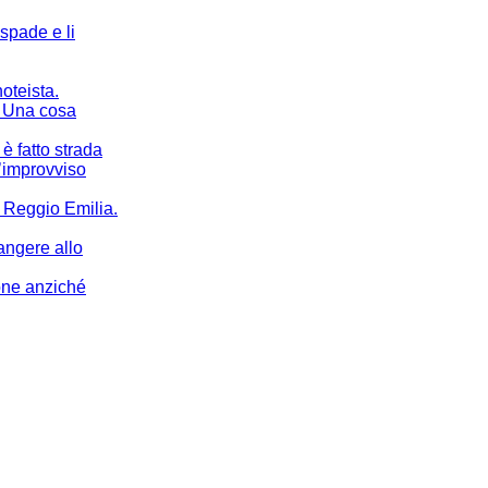
spade e li
oteista.
. Una cosa
 è fatto strada
l’improvviso
a Reggio Emilia.
iangere allo
one anziché