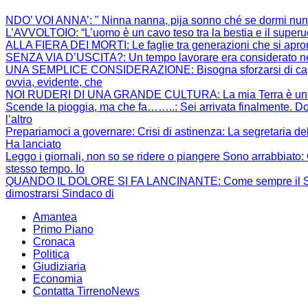
NDO’ VOI ANNA’
: " Ninna nanna, pija sonno ché se dormi nun
L’AVVOLTOIO
: “L’uomo è un cavo teso tra la bestia e il super
ALLA FIERA DEI MORTI
: Le faglie tra generazioni che si apr
SENZA VIA D’USCITA?
: Un tempo lavorare era considerato ne
UNA SEMPLICE CONSIDERAZIONE
: Bisogna sforzarsi di 
ovvia, evidente, che
NOI RUDERI DI UNA GRANDE CULTURA
: La mia Terra è un
Scende la pioggia, ma che fa……..
: Sei arrivata finalmente. Do
l’altro
Prepariamoci a governare: Crisi di astinenza
: La segretaria de
Ha lanciato
Leggo i giornali, non so se ridere o piangere Sono arrabbiato
:
stesso tempo. Io
QUANDO IL DOLORE SI FA LANCINANTE
: Come sempre il S
dimostrarsi Sindaco di
Amantea
Primo Piano
Cronaca
Politica
Giudiziaria
Economia
Contatta TirrenoNews