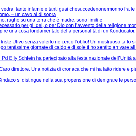
 vedrai tante infamie e tanti guai chesuccedenonermonno fra le 
uomo, – un cavo al di sopra
ono, rughe su una terra che è madre, sono limiti e
cessario per gli dei, o per Dio con l’avvento della religione mon
capire una cosa fondamentale della personalità di un Konducator
 triste Ulivo senza volerlo ne cerco l’oblio! Un mostruoso tarlo si
po tantissime giornate di caldo e di sole ti ho sentito arrivare al
l Pd Elly Schlein ha partecipato alla festa nazionale dell’Unità 
 Caro direttore. Una notizia di cronaca che mi ha fatto ridere e p
indaco si distingue nella sua propensione di denigrare le pers