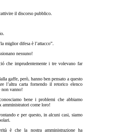
attivire il discorso pubblico.
io.
a miglior difesa è l’attacco”.
essionano nessuno!
 ció che imprudentemente i tre volevano far
 dalla gaffe, però, hanno ben pensato a questo
re l’altra carta fornendo il retorico elenco
e non vanno!
 conosciamo bene i problemi che abbiamo
ex amministratori come loro!
rontando e per questo, in alcuni casi, siamo
polari.
rità è che la nostra amministrazione ha