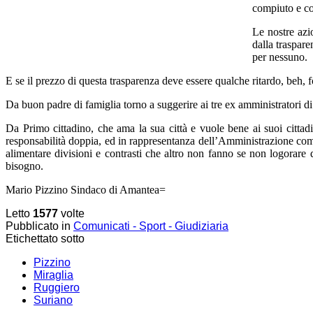
compiuto e co
Le nostre azio
dalla traspare
per nessuno.
E se il prezzo di questa trasparenza deve essere qualche ritardo, beh, 
Da buon padre di famiglia torno a suggerire ai tre ex amministratori di 
Da Primo cittadino, che ama la sua città e vuole bene ai suoi cittadi
responsabilità doppia, ed in rappresentanza dell’Amministrazione comu
alimentare divisioni e contrasti che altro non fanno se non logorare
bisogno.
Mario Pizzino Sindaco di Amantea=
Letto
1577
volte
Pubblicato in
Comunicati - Sport - Giudiziaria
Etichettato sotto
Pizzino
Miraglia
Ruggiero
Suriano