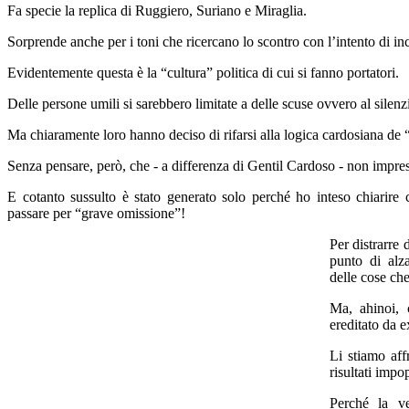
Fa specie la replica di Ruggiero, Suriano e Miraglia.
Sorprende anche per i toni che ricercano lo scontro con l’intento di inc
Evidentemente questa è la “cultura” politica di cui si fanno portatori.
Delle persone umili si sarebbero limitate a delle scuse ovvero al silenz
Ma chiaramente loro hanno deciso di rifarsi alla logica cardosiana de “l
Senza pensare, però, che - a differenza di Gentil Cardoso - non impr
E cotanto sussulto è stato generato solo perché ho inteso chiarire
passare per “grave omissione”!
Per distrarre
punto di alza
delle cose ch
Ma, ahinoi,
ereditato da 
Li stiamo aff
risultati impo
Perché la ve