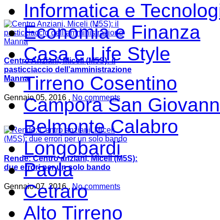
Informatica e Tecnolog
Economia e Finanza
Casa e Life Style
Centro Anziani, Miceli (M5S): il
pasticciaccio dell’amministrazione
Tirreno Cosentino
Manna
Gennaio 05, 2016 ,
No comments
Campora San Giovann
Belmonte Calabro
Longobardi
Rende: Centro anziani, Miceli (M5S):
Paola
due errori per un solo bando
Cetraro
Gennaio 07, 2016 ,
No comments
Alto Tirreno