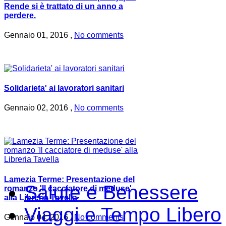
Rende si è trattato di un anno a
perdere.
Gennaio 01, 2016 ,
No comments
Solidarieta' ai lavoratori sanitari
Gennaio 02, 2016 ,
No comments
Lamezia Terme: Presentazione del
Salute e Benessere
romanzo 'Il cacciatore di meduse'
alla Libreria Tavella
Viaggi e Tempo Libero
Gennaio 04, 2016 ,
No comments