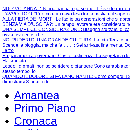
NDO’ VOI ANNA’
: " Ninna nanna, pija sonno ché se dormi nun
L’AVVOLTOIO
: “L’uomo è un cavo teso tra la bestia e il super
ALLA FIERA DEI MORTI
: Le faglie tra generazioni che si apr
SENZA VIA D’USCITA?
: Un tempo lavorare era considerato ne
UNA SEMPLICE CONSIDERAZIONE
: Bisogna sforzarsi di 
ovvia, evidente, che
NOI RUDERI DI UNA GRANDE CULTURA
: La mia Terra è un
Scende la pioggia, ma che fa……..
: Sei arrivata finalmente. Do
l’altro
Prepariamoci a governare: Crisi di astinenza
: La segretaria de
Ha lanciato
Leggo i giornali, non so se ridere o piangere Sono arrabbiato
:
stesso tempo. Io
QUANDO IL DOLORE SI FA LANCINANTE
: Come sempre il S
dimostrarsi Sindaco di
Amantea
Primo Piano
Cronaca